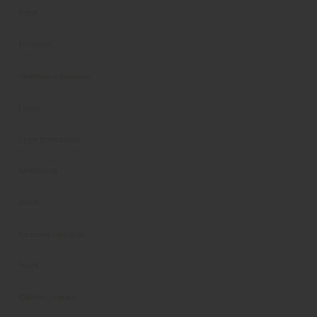
Forni
Fresatori
Lampade e plafoniere
Laser
Linee in esclusiva
Microscopi
Mobili
Nessuna categoria
News
Offerte consumo