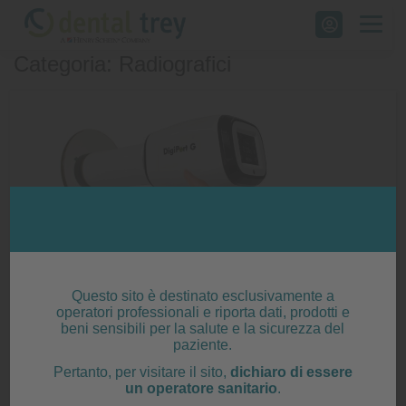
Skip
to
Categoria: Radiografici
content
Questo sito è destinato esclusivamente a
operatori professionali e riporta dati, prodotti e
beni sensibili per la salute e la sicurezza del
paziente.
New Life Radiology DigiPort G
Pertanto, per visitare il sito,
dichiaro di essere
un operatore sanitario
.
Posted on
7 Agosto 2025
|
by
editor