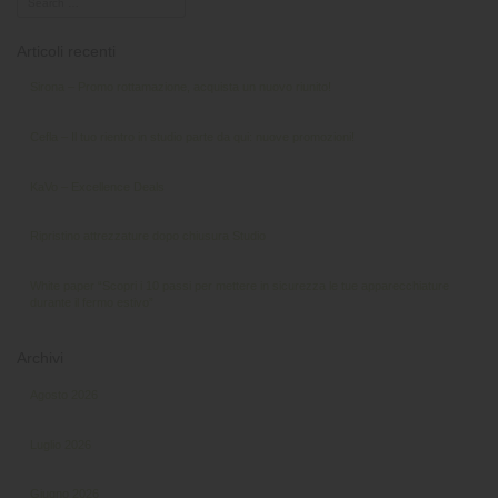
Articoli recenti
Sirona – Promo rottamazione, acquista un nuovo riunito!
Cefla – Il tuo rientro in studio parte da qui: nuove promozioni!
KaVo – Excellence Deals
Ripristino attrezzature dopo chiusura Studio
White paper “Scopri i 10 passi per mettere in sicurezza le tue apparecchiature
durante il fermo estivo”
Archivi
Agosto 2026
Luglio 2026
Giugno 2026