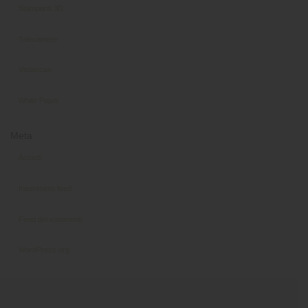
Stampanti 3D
Telecamere
Vistascan
White Paper
Meta
Accedi
Inserimenti feed
Feed dei commenti
WordPress.org