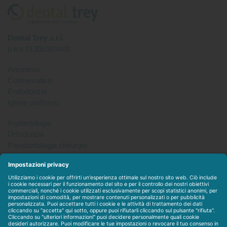
Dental Trey s.r.l.
p.iva 01306980408
Anestesia
Conservativa
Endodonzia
Igiene profilassi
Implantologia
Ortodonzia
Parodontologia chirurgia
Per tutto
Protesi
Radiologia
Sterilizzazione disinfezione
Packet