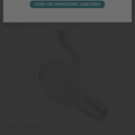
SONO UN OPERATORE SANITARIO
DigiPort G, il nuovo radiografico portatile
Posted in
Prodotto
,
Radiografici
Dürr VistaIntra DC