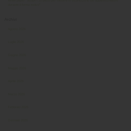
White paper “Scopri i 10 passi per mettere in sicurezza le tue apparecchiature
durante il fermo estivo”
Archivi
Agosto 2026
Luglio 2026
Giugno 2026
Maggio 2026
Aprile 2026
Marzo 2026
Febbraio 2026
Gennaio 2026