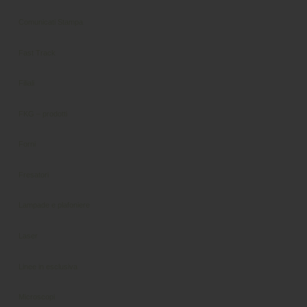
Comunicati Stampa
Fast Track
Filiali
FKG – prodotti
Forni
Fresatori
Lampade e plafoniere
Laser
Linee in esclusiva
Microscopi