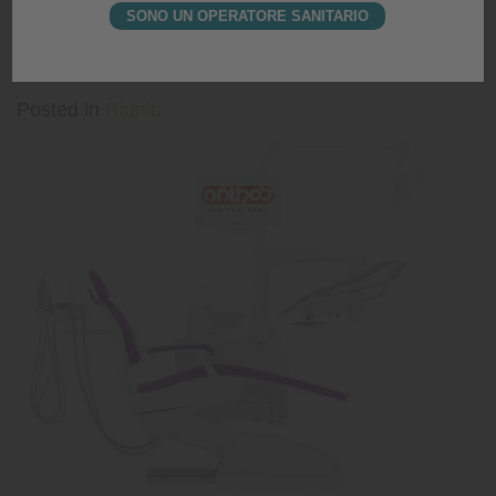
Posted on
24 Aprile 2025
|
by
editor
SONO UN OPERATORE SANITARIO
PENSIERO VERSATILE
Posted in
Riuniti