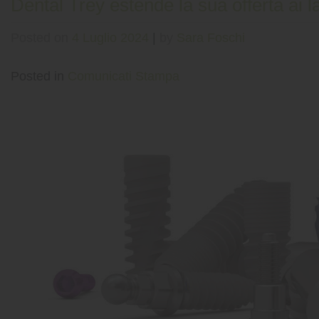
Dental Trey estende la sua offerta ai l
Posted on
4 Luglio 2024
|
by
Sara Foschi
Posted in
Comunicati Stampa