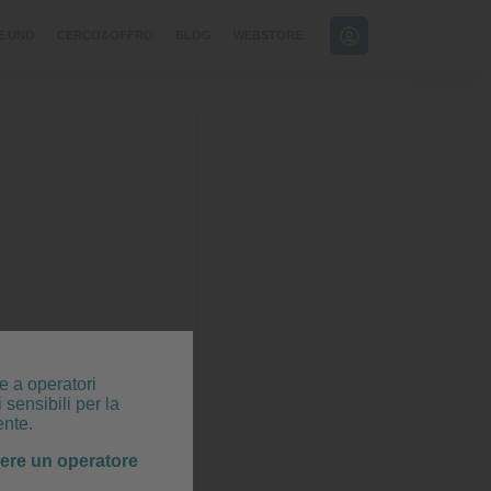
E UNO
CERCO&OFFRO
BLOG
WEBSTORE
e a operatori
 sensibili per la
ente.
sere un operatore