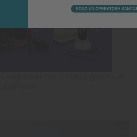
SONO UN OPERATORE SANITA
glio EdgeEndo con la nuova gamma di
 EdgePower