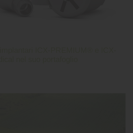
emi implantari ICX-PREMIUM® e ICX-
l nel suo portafoglio