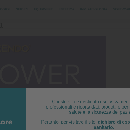
CORSI
SERVIZI
EQUIPMENT
ESTETICA
IMPLANTOLOGIA
SOFTWAR
a
Questo sito è destinato esclusivament
professionali e riporta dati, prodotti e beni
salute e la sicurezza del pazi
Pertanto, per visitare il sito,
dichiaro di es
sanitario
.