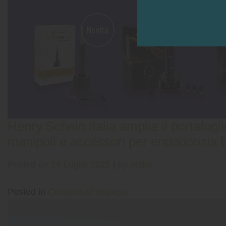
Henry Schein Italia amplia il portafo
manipoli e accessori per endodonzia
Posted on
14 Luglio 2025
|
by
editor
Posted in
Comunicati Stampa