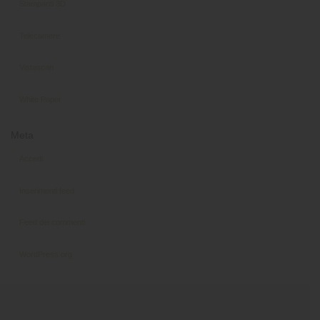
Stampanti 3D
Telecamere
Vistascan
White Paper
Meta
Accedi
Inserimenti feed
Feed dei commenti
WordPress.org