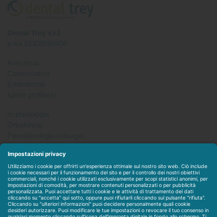
Dental Trey s.r.l.
p.iva 01306980408
Anestesia
Conservativa
Endodonzia
Igiene profilassi
Implantologia
Ortodonzia
Parodontologia chirurgia
Per tutto
Protesi
Radiologia
Sterilizzazione disinfezione
Packet