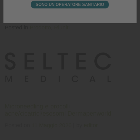
SONO UN OPERATORE SANITARIO
Posted on
26 Maggio 2026
|
by
editor
Posted in
Prodotto
,
Riuniti
Microneedling e procolli
acne/cicatrici/esosomi Dermapenworld
Posted on
11 Maggio 2026
|
by
editor