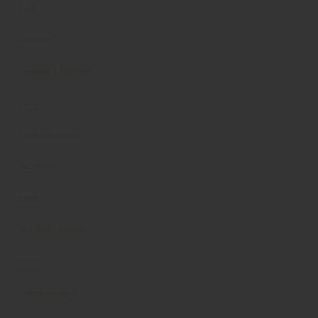
Forni
Fresatori
Lampade e plafoniere
Laser
Linee in esclusiva
Microscopi
Mobili
Nessuna categoria
News
Offerte consumo