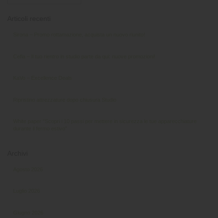
Articoli recenti
Sirona – Promo rottamazione, acquista un nuovo riunito!
Cefla – Il tuo rientro in studio parte da qui: nuove promozioni!
KaVo – Excellence Deals
Ripristino attrezzature dopo chiusura Studio
White paper “Scopri i 10 passi per mettere in sicurezza le tue apparecchiature
durante il fermo estivo”
Archivi
Agosto 2026
Luglio 2026
Giugno 2026