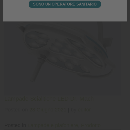
SONO UN OPERATORE SANITARIO
Lampade Scialitiche LED Dr. Mach
Posted on
28 Giugno 2021
|
by
editor
Posted in
Lampade e plafoniere
,
Prodotto