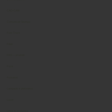
CAD-CAM
Comunicati Stampa
Fast Track
Filiali
FKG – prodotti
Forni
Fresatori
Lampade e plafoniere
Laser
Linee in esclusiva