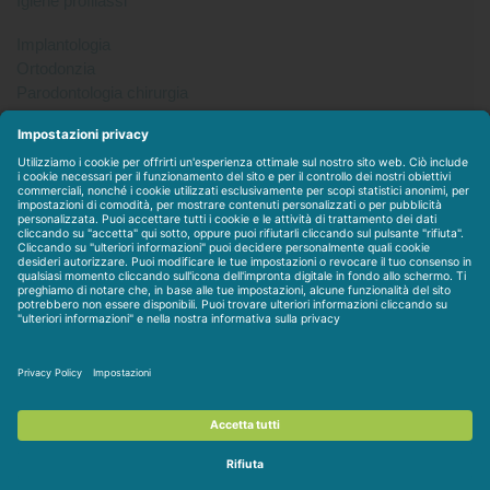
Igiene profilassi
Implantologia
Ortodonzia
Parodontologia chirurgia
Per tutto
Protesi
Radiologia
Sterilizzazione disinfezione
Packet
WEBSTORE
LINEE IN ESCLUSIVA
CONTATTACI
Condizioni di vendita
-
Privacy & Cookie
-
Disclaimer
-
Dati
societari
-
Contratto personalizzato
-
Assistenza / Contatti