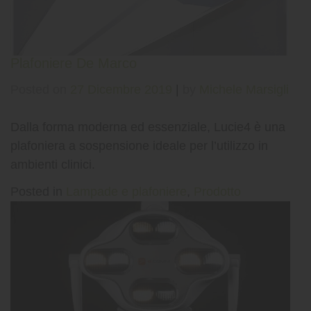
Plafoniere De Marco
Posted on
27 Dicembre 2019
|
by
Michele Marsigli
Dalla forma moderna ed essenziale, Lucie4 è una
plafoniera a sospensione ideale per l’utilizzo in
ambienti clinici.
Posted in
Lampade e plafoniere
,
Prodotto