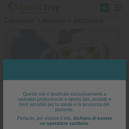
Skip
to
Categoria: Lampade e plafoniere
content
Lampada LED A-dec 500
Questo sito è destinato esclusivamente a
operatori professionali e riporta dati, prodotti e
Posted on
21 Gennaio 2025
|
by
editor
beni sensibili per la salute e la sicurezza del
paziente.
Pertanto, per visitare il sito,
dichiaro di essere
Posted in
Lampade e plafoniere
,
Prodotto
un operatore sanitario
.