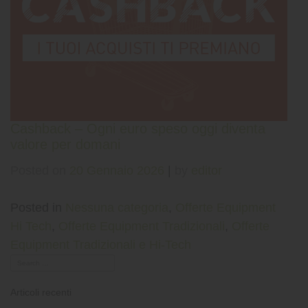
Cashback – Ogni euro speso oggi diventa
valore per domani
Posted on
20 Gennaio 2026
|
by
editor
Posted in
Nessuna categoria
,
Offerte Equipment
Hi Tech
,
Offerte Equipment Tradizionali
,
Offerte
Equipment Tradizionali e Hi-Tech
Articoli recenti