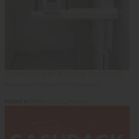
Ortopantomografo 3D MyRay Hyperion X9
Posted on
23 Gennaio 2026
|
by
editor
Posted in
Offerte USATI
,
Prodotto