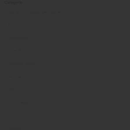
Categorie
Aspiratori e compressori per fresatori
Assistenza
Biorivitalizzanti
CAD-CAM
Comunicati Stampa
Fast Track
Filiali
FKG – prodotti
Forni
Fresatori