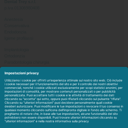
Dental Trey s.r.l.
p.iva 01306980408
Anestesia
Conservativa
Endodonzia
Igiene profilassi
Implantologia
Ortodonzia
Parodontologia chirurgia
Per tutto
Protesi
Radiologia
Sterilizzazione disinfezione
Packet
WEBSTORE
LINEE IN ESCLUSIVA