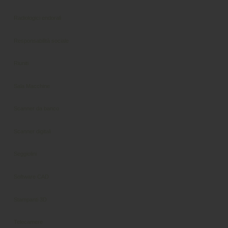
Radiologici endorali
Responsabilità sociale
Riuniti
Sala Macchine
Scanner da banco
Scanner digitali
Seggiolini
Software CAD
Stampanti 3D
Telecamere