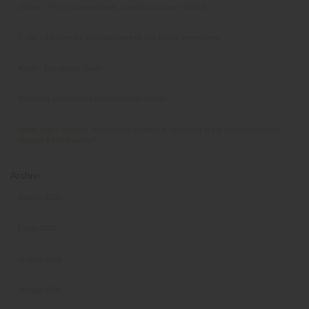
Sirona – Promo rottamazione, acquista un nuovo riunito!
Cefla – Il tuo rientro in studio parte da qui: nuove promozioni!
KaVo – Excellence Deals
Ripristino attrezzature dopo chiusura Studio
White paper “Scopri i 10 passi per mettere in sicurezza le tue apparecchiature
durante il fermo estivo”
Archivi
Agosto 2026
Luglio 2026
Giugno 2026
Maggio 2026