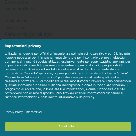
Endodonzia
Igiene profilassi
Implantologia
Ortodonzia
Parodontologia chirurgia
Per tutto
Protesi
Radiologia
Sterilizzazione disinfezione
Packet
WEBSTORE
LINEE IN ESCLUSIVA
CONTATTACI
Condizioni di vendita
-
Privacy & Cookie
-
Disclaimer
-
Dati
societari
-
Contratto personalizzato
-
Assistenza / Contatti