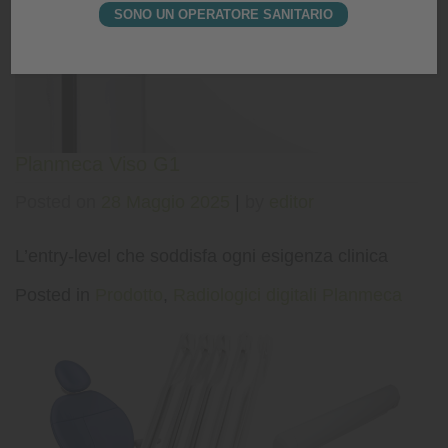
SONO UN OPERATORE SANITARIO
Planmeca Viso G1
Posted on
28 Maggio 2025
|
by
editor
L’entry-level che soddisfa ogni esigenza clinica
Posted in
Prodotto
,
Radiologici digitali Planmeca