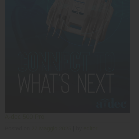
A-dec 500 Pro
Posted on
27 Maggio 2025
|
by
editor