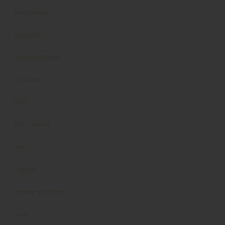
Biorivitalizzanti
CAD-CAM
Comunicati Stampa
Fast Track
Filiali
FKG – prodotti
Forni
Fresatori
Lampade e plafoniere
Laser