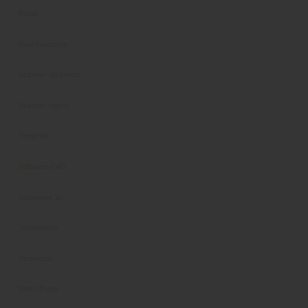
Riuniti
Sala Macchine
Scanner da banco
Scanner digitali
Seggiolini
Software CAD
Stampanti 3D
Telecamere
Vistascan
White Paper