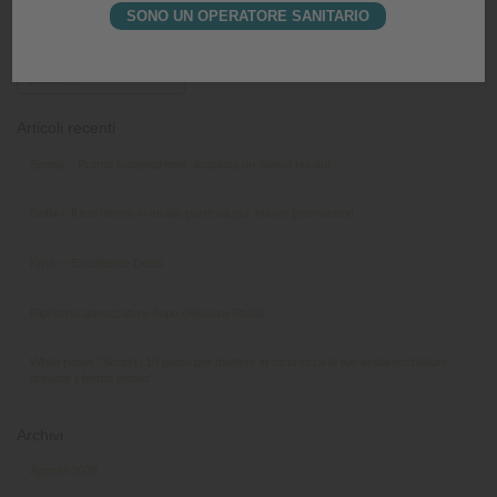
SONO UN OPERATORE SANITARIO
Posted in
Nessuna categoria
Articoli recenti
Sirona – Promo rottamazione, acquista un nuovo riunito!
Cefla – Il tuo rientro in studio parte da qui: nuove promozioni!
KaVo – Excellence Deals
Ripristino attrezzature dopo chiusura Studio
White paper “Scopri i 10 passi per mettere in sicurezza le tue apparecchiature
durante il fermo estivo”
Archivi
Agosto 2026