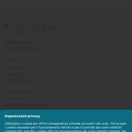
Dental Trey s.r.l.
p.iva 01306980408
Anestesia
Conservativa
Endodonzia
Igiene profilassi
Implantologia
Ortodonzia
Parodontologia chirurgia
Per tutto
Protesi
Radiologia