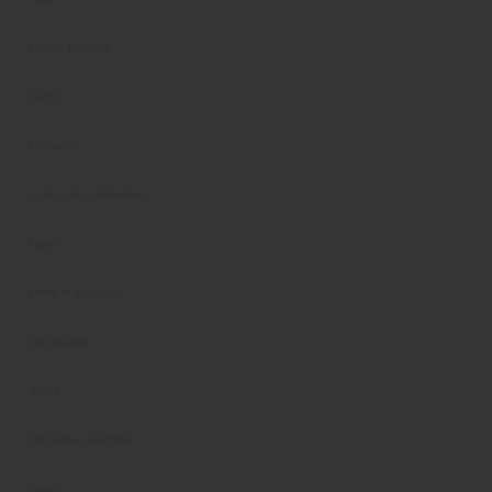
FKG – prodotti
Forni
Fresatori
Lampade e plafoniere
Laser
Linee in esclusiva
Microscopi
Mobili
Nessuna categoria
News