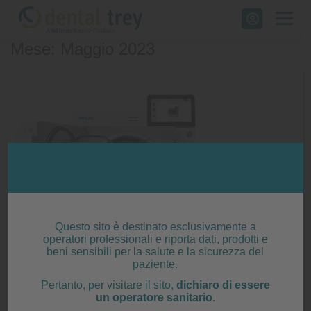
Skip
to
Mese: Maggio 2023
content
Questo sito è destinato esclusivamente a
operatori professionali e riporta dati, prodotti e
beni sensibili per la salute e la sicurezza del
paziente.
Autoclave Melag Pro Line
Pertanto, per visitare il sito,
dichiaro di essere
un operatore sanitario
.
Posted on
29 Maggio 2023
|
by
Sara Foschini