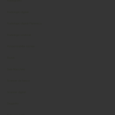
Radiografici
Radiologici digitali
Radiologici digitali Planmeca
Radiologici endorali
Responsabilità sociale
Riuniti
Sala Macchine
Scanner da banco
Scanner digitali
Seggiolini
Software CAD