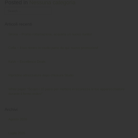
Posted in
Nessuna categoria
Articoli recenti
Sirona – Promo rottamazione, acquista un nuovo riunito!
Cefla – Il tuo rientro in studio parte da qui: nuove promozioni!
KaVo – Excellence Deals
Ripristino attrezzature dopo chiusura Studio
White paper “Scopri i 10 passi per mettere in sicurezza le tue apparecchiature
durante il fermo estivo”
Archivi
Agosto 2026
Luglio 2026