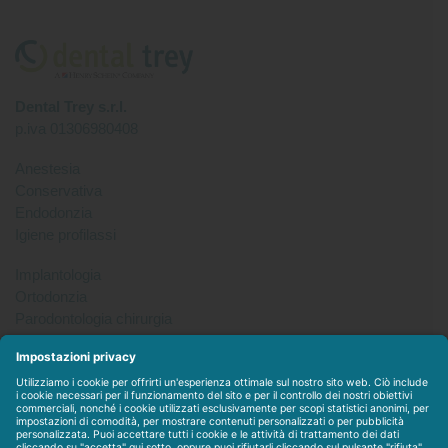
Dental Trey s.r.l.
p.iva 01306980408
Anestesia
Conservativa
Endodonzia
Igiene profilassi
Implantologia
Ortodonzia
Parodontologia chirurgia
Per tutto
Protesi
Radiologia
Sterilizzazione disinfezione
Packet