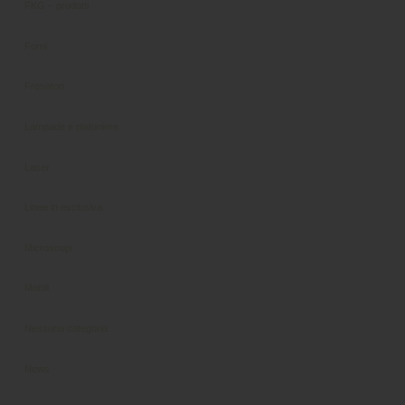
FKG – prodotti
Forni
Fresatori
Lampade e plafoniere
Laser
Linee in esclusiva
Microscopi
Mobili
Nessuna categoria
News