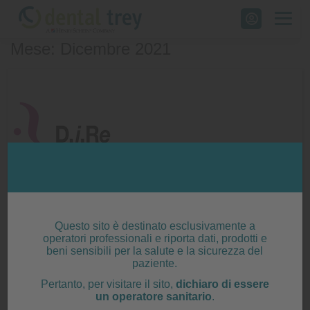
Skip
to
Mese: Dicembre 2021
content
Questo sito è destinato esclusivamente a
12/2021 – Dental Trey Rewards – Donazione
operatori professionali e riporta dati, prodotti e
DIRE contro la Violenza
beni sensibili per la salute e la sicurezza del
paziente.
Posted on
20 Dicembre 2021
|
by
Sara Foschi
Pertanto, per visitare il sito,
dichiaro di essere
un operatore sanitario
.