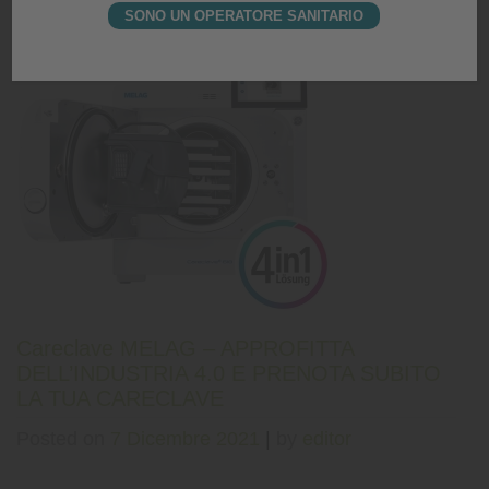
Posted in
Responsabilità sociale
SONO UN OPERATORE SANITARIO
Careclave MELAG – APPROFITTA
DELL’INDUSTRIA 4.0 E PRENOTA SUBITO
LA TUA CARECLAVE
Posted on
7 Dicembre 2021
|
by
editor