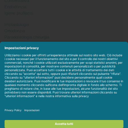
Conservativa
Endodonzia
Igiene profilassi
Implantologia
Ortodonzia
Parodontologia chirurgia
Per tutto
Protesi
Radiologia
Sterilizzazione disinfezione
Packet
WEBSTORE
LINEE IN ESCLUSIVA
CONTATTACI
Condizioni di vendita
-
Privacy & Cookie
-
Disclaimer
-
Dati
societari
-
Contratto personalizzato
-
Assistenza / Contatti