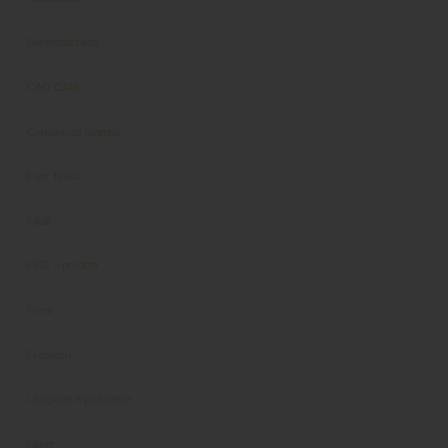
Biorivitalizzanti
CAD-CAM
Comunicati Stampa
Fast Track
Filiali
FKG – prodotti
Forni
Fresatori
Lampade e plafoniere
Laser