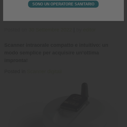
SONO UN OPERATORE SANITARIO
Ivoclar VivaScan
Posted on
30 Settembre 2022
|
by
editor
Scanner intraorale compatto e intuitivo: un
modo semplice per acquisire un’ottima
impronta!
Posted in
Scanner digitali