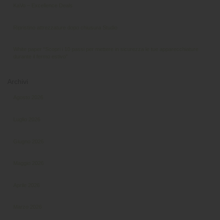
KaVo – Excellence Deals
Ripristino attrezzature dopo chiusura Studio
White paper “Scopri i 10 passi per mettere in sicurezza le tue apparecchiature
durante il fermo estivo”
Archivi
Agosto 2026
Luglio 2026
Giugno 2026
Maggio 2026
Aprile 2026
Marzo 2026