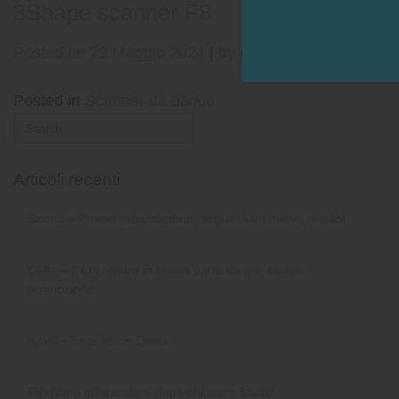
3Shape scanner F8
Posted on
29 Maggio 2024
|
by
editor
Posted in
Scanner da banco
Articoli recenti
Sirona – Promo rottamazione, acquista un nuovo riunito!
Cefla – Il tuo rientro in studio parte da qui: nuove
promozioni!
KaVo – Excellence Deals
Ripristino attrezzature dopo chiusura Studio