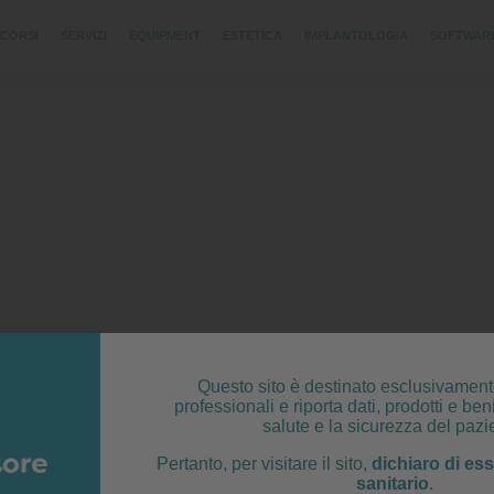
CORSI
SERVIZI
EQUIPMENT
ESTETICA
IMPLANTOLOGIA
SOFTWAR
Questo sito è destinato esclusivament
professionali e riporta dati, prodotti e beni
salute e la sicurezza del pazi
Pertanto, per visitare il sito,
dichiaro di es
sanitario
.