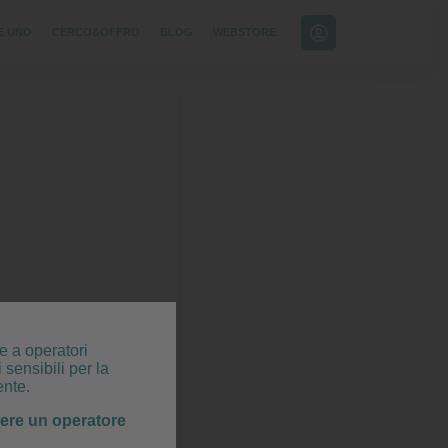
E UNO
CERCO&OFFRO
BLOG
WEBSTORE
e a operatori
 sensibili per la
ente.
sere un operatore