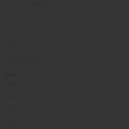
Sirona – Promo rottamazione, acquista un nuovo riunito!
Cefla – Il tuo rientro in studio parte da qui: nuove promozioni!
KaVo – Excellence Deals
Ripristino attrezzature dopo chiusura Studio
White paper “Scopri i 10 passi per mettere in sicurezza le tue apparecchiature
durante il fermo estivo”
Archivi
Agosto 2026
Luglio 2026
Giugno 2026
Maggio 2026