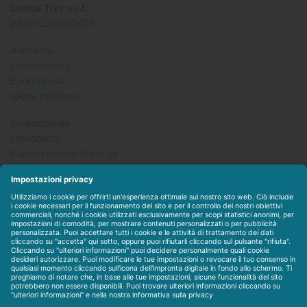
Dental Trey s.r.l.
p.iva 01306980408
Anestesia
Conservativa
Endodonzia
Igiene profilassi
Implantologia
Ortodonzia
Parodontologia chirurgia
Per tutto
Protesi
Radiologia
Sterilizzazione disinfezione
Packet
WEBSTORE
LINEE IN ESCLUSIVA