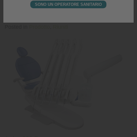
SONO UN OPERATORE SANITARIO
Posted on
26 Maggio 2026
|
by
editor
Posted in
Prodotto
,
Riuniti