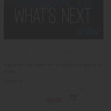
A-dec 500 Pro
Posted on
27 Maggio 2025
|
by
editor
Aggiorna il tuo studio con un riunito che guarda al
futuro.
Posted in
Prodotto
,
Riuniti