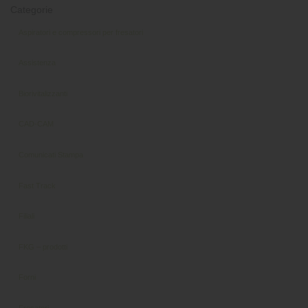
Categorie
Aspiratori e compressori per fresatori
Assistenza
Biorivitalizzanti
CAD-CAM
Comunicati Stampa
Fast Track
Filiali
FKG – prodotti
Forni
Fresatori