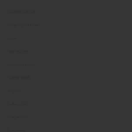
Radiologici endorali
Responsabilità sociale
Riuniti
Sala Macchine
Scanner da banco
Scanner digitali
Seggiolini
Software CAD
Stampanti 3D
Telecamere