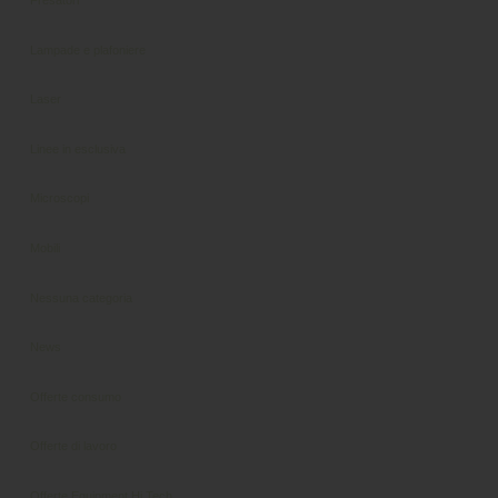
Lampade e plafoniere
Laser
Linee in esclusiva
Microscopi
Mobili
Nessuna categoria
News
Offerte consumo
Offerte di lavoro
Offerte Equipment Hi Tech