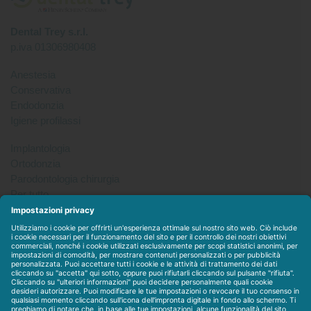
Dental Trey s.r.l.
p.iva 01306980408
Anestesia
Conservativa
Endodonzia
Igiene profilassi
Implantologia
Ortodonzia
Parodontologia chirurgia
Per tutto
Protesi
Radiologia
Sterilizzazione disinfezione
Packet
WEBSTORE