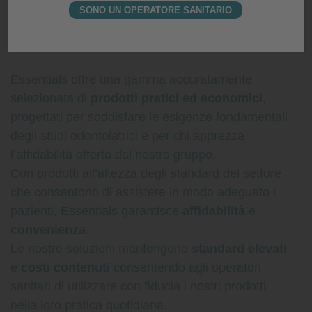
SONO UN OPERATORE SANITARIO
Essentials offre una gamma accuratamente
selezionata di
prodotti pratici ed economici
,
progettati per soddisfare le esigenze fondamentali
degli studi odontoiatrici e per chi apprezza
l’affidabilità offerta dal nostro gruppo.
Con prodotti all’altezza degli standard del settore
che consentono di assistere in modo adeguato i
pazienti, Essentials garantisce
affidabilità
e
convenienza
.
Le nostre soluzioni mantengono
standard elevati
e costi contenuti
consentendo agli operatori
sanitari di utilizzare con fiducia i nostri prodotti
nella loro pratica quotidiana.