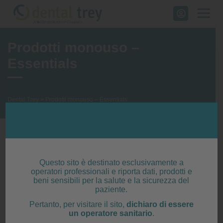
Skip
to
content
Prodotti monouso –
Essentials
Dental Trey
>
Prodotti monouso – Essentials
IN ESCLUSIVA PER IL
Questo sito è destinato esclusivamente a
operatori professionali e riporta dati, prodotti e
GRUPPO HENRY SCHEIN
beni sensibili per la salute e la sicurezza del
paziente.
Pertanto, per visitare il sito,
dichiaro di essere
un operatore sanitario
.