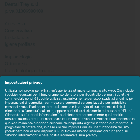
Dental Trey s.r.l.
p.iva 01306980408
Anestesia
Conservativa
Endodonzia
Igiene profilassi
Implantologia
Ortodonzia
Parodontologia chirurgia
Per tutto
Protesi
Radiologia
Sterilizzazione disinfezione
Packet
WEBSTORE
LINEE IN ESCLUSIVA