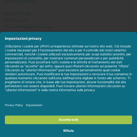
Igiene profilassi
Implantologia
Ortodonzia
Parodontologia chirurgia
Per tutto
Protesi
Radiologia
Sterilizzazione disinfezione
Packet
WEBSTORE
LINEE IN ESCLUSIVA
CONTATTACI
Condizioni di vendita
-
Privacy & Cookie
-
Disclaimer
-
Dati
societari
-
Contratto personalizzato
-
Assistenza / Contatti