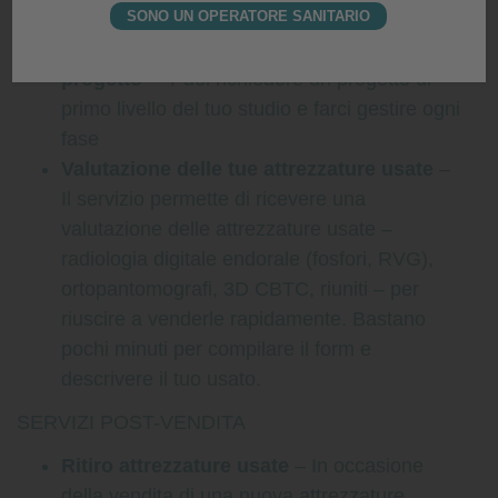
competenti suggerimenti.
SONO UN OPERATORE SANITARIO
Processo completo di gestione di un
progetto
– Puoi richiedere un progetto di
primo livello del tuo studio e farci gestire ogni
fase
Valutazione delle tue attrezzature usate
–
Il servizio permette di ricevere una
valutazione delle attrezzature usate –
radiologia digitale endorale (fosfori, RVG),
ortopantomografi, 3D CBTC, riuniti – per
riuscire a venderle rapidamente. Bastano
pochi minuti per compilare il form e
descrivere il tuo usato.
SERVIZI POST-VENDITA
Ritiro attrezzature usate
– In occasione
della vendita di una nuova attrezzature