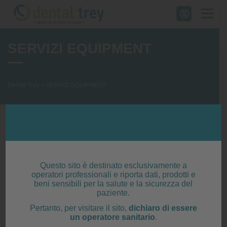
Skip
to
content
SERVIZI EQUIPMENT
Dental Trey
>
SERVIZI EQUIPMENT
SERVIZI PRE-VENDITA:
Sopralluogo gratuito
– Vuoi una consulenza
Questo sito è destinato esclusivamente a
tecnica per la sostituzione o l’acquisto di
operatori professionali e riporta dati, prodotti e
un’attrezzatura? Contattaci ed il nostro
beni sensibili per la salute e la sicurezza del
paziente.
personale specializzato sarà disponibile per
una visita presso il tuo studio, di modo da
Pertanto, per visitare il sito,
dichiaro di essere
un operatore sanitario
.
prendere visione dei locali e darti utili e