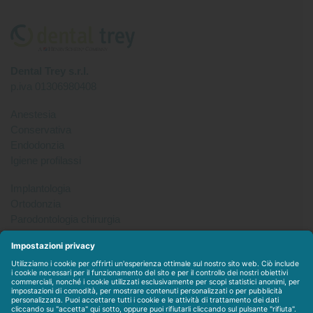
Dental Trey s.r.l.
p.iva 01306980408
Anestesia
Conservativa
Endodonzia
Igiene profilassi
Implantologia
Ortodonzia
Parodontologia chirurgia
Per tutto
Protesi
Radiologia
Sterilizzazione disinfezione
Packet