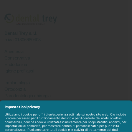
Dental Trey s.r.l.
p.iva 01306980408
Anestesia
Conservativa
Endodonzia
Igiene profilassi
Implantologia
Ortodonzia
Parodontologia chirurgia
Per tutto
Protesi
Radiologia
Sterilizzazione disinfezione