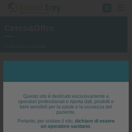
Skip
to
content
Cerco&Offro
Dental Trey
>
Cerco&Offro
Questa è la bacheca con gli annunci,
prodotti, attività inerenti all’odontoiatria
visibile anche dagli utenti non registrati. Solo
Questo sito è destinato esclusivamente a
operatori professionali e riporta dati, prodotti e
l'utente registrato può inserire annunci. Segui
beni sensibili per la salute e la sicurezza del
paziente.
la semplice procedura di inserimento
Pertanto, per visitare il sito,
dichiaro di essere
cliccando su "Aggiungi annuncio". Nel caso
un operatore sanitario
.
un utente fosse interessato all'annuncio,