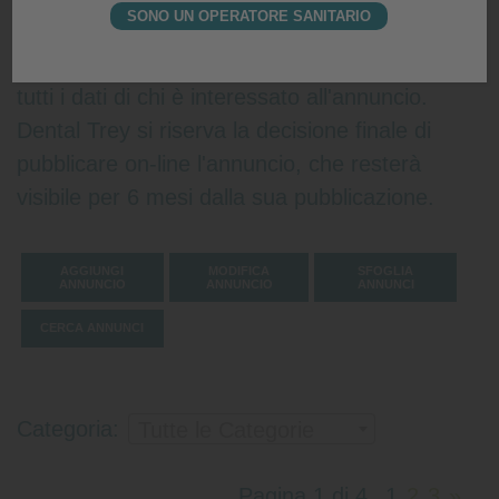
SONO UN OPERATORE SANITARIO
arriverà all'inserzionista una e-mail da
web@dentaltrey.it, in cui verranno indicati
tutti i dati di chi è interessato all'annuncio.
Dental Trey si riserva la decisione finale di
pubblicare on-line l'annuncio, che resterà
visibile per 6 mesi dalla sua pubblicazione.
AGGIUNGI
MODIFICA
SFOGLIA
ANNUNCIO
ANNUNCIO
ANNUNCI
CERCA ANNUNCI
Categoria:
Tutte le Categorie
Pagina 1 di 4
1
2
3
»