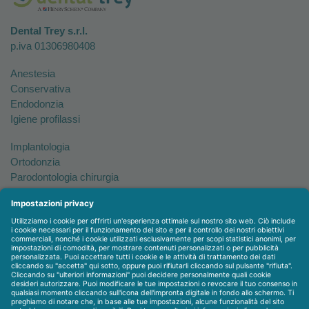
Dental Trey s.r.l.
p.iva 01306980408
Anestesia
Conservativa
Endodonzia
Igiene profilassi
Implantologia
Ortodonzia
Parodontologia chirurgia
Per tutto
Protesi
Radiologia
Sterilizzazione disinfezione
Packet
WEBSTORE