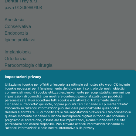
Dental Trey s.r.l.
p.iva 01306980408
Anestesia
Conservativa
Endodonzia
Igiene profilassi
Implantologia
Ortodonzia
Parodontologia chirurgia
Per tutto
Protesi
Radiologia
Sterilizzazione disinfezione
Packet
WEBSTORE
LINEE IN ESCLUSIVA