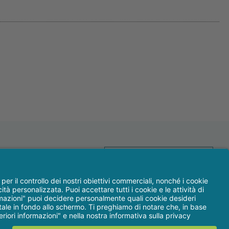
WEBSTORE
LINEE IN ESCLUSIVA
ione disinfezione
CONTATTACI
to
-
Assistenza / Contatti