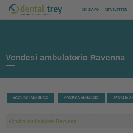
Skip
CHI SIAMO
NEWSLETTER
to
content
Vendesi ambulatorio Ravenna
AGGIUNGI ANNUNCIO
MODIFICA ANNUNCIO
SFOGLIA A
Vendesi ambulatorio Ravenna