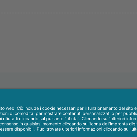
Implantologia
Protesi
Ortodonzia
Radiologia
Parodontologia chirurgia
Sterilizzaz
Per tutto
Packet
rivacy & Cookie
-
Disclaimer
-
Dati societari
-
Contratto personalizza