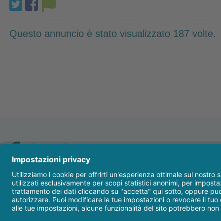
Questo annuncio è stato visualizzato 187 volte.
Anestesia
Conservativa
Endodonzia
Dental Trey s.r.l.
Igiene profilassi
p.iva 01306980408
Condizioni di vendita
-
P