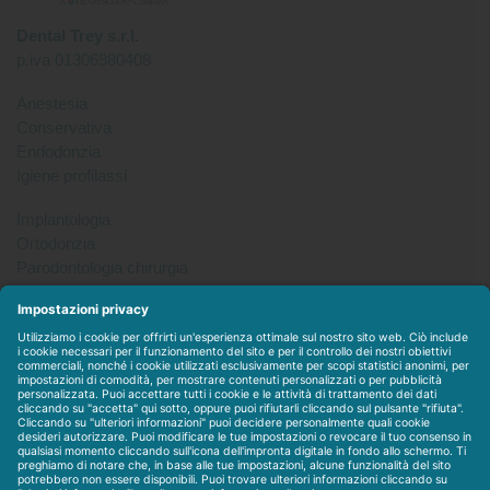
Dental Trey s.r.l.
p.iva 01306980408
Anestesia
Conservativa
Endodonzia
Igiene profilassi
Implantologia
Ortodonzia
Parodontologia chirurgia
Per tutto
Protesi
Radiologia
Sterilizzazione disinfezione
Packet
WEBSTORE
LINEE IN ESCLUSIVA