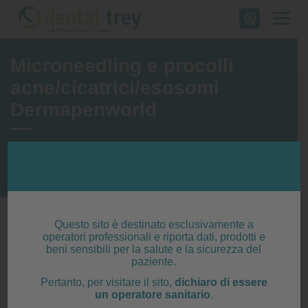
Skip
to
content
Microneedling e procolli
acne/cicatrici/esosomi
Dermapenworld
Dental Trey
>
Microneedling e procolli acne/cicatrici/esosomi
Dermapenworld
Questo sito è destinato esclusivamente a
operatori professionali e riporta dati, prodotti e
beni sensibili per la salute e la sicurezza del
MICRONEEDLING E
paziente.
TRATTAMENTI
Pertanto, per visitare il sito,
dichiaro di essere
un operatore sanitario
.
PROFESSIONALI PER LA