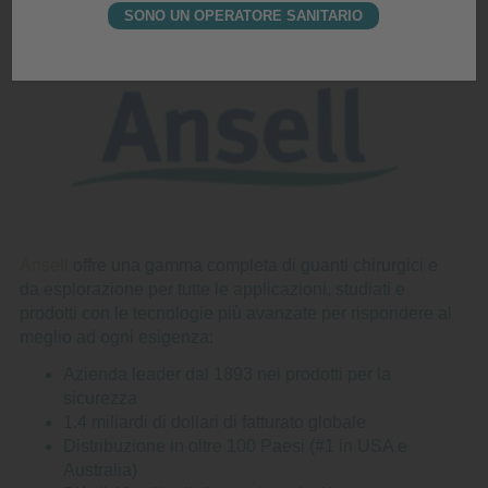
AUTORIZZATO
SONO UN OPERATORE SANITARIO
Ansell
offre una gamma completa di guanti chirurgici e
da esplorazione per tutte le applicazioni, studiati e
prodotti con le tecnologie più avanzate per rispondere al
meglio ad ogni esigenza:
Azienda leader dal 1893 nei prodotti per la
sicurezza
1.4 miliardi di dollari di fatturato globale
Distribuzione in oltre 100 Paesi (#1 in USA e
Australia)