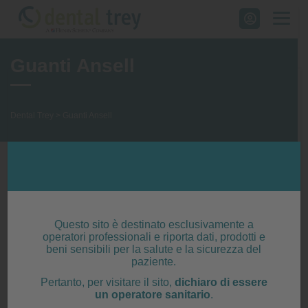
Skip
to
content
Guanti Ansell
Dental Trey
>
Guanti Ansell
Questo sito è destinato esclusivamente a
operatori professionali e riporta dati, prodotti e
beni sensibili per la salute e la sicurezza del
paziente.
Pertanto, per visitare il sito,
dichiaro di essere
un operatore sanitario
.
DISTRIBUTORE