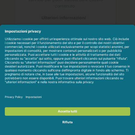
contenuto.
Ulteriori informazioni
Accetta
Dental Trey s.r.l.
p.iva 01306980408
Anestesia
Conservativa
Endodonzia
Igiene profilassi
Implantologia
Ortodonzia