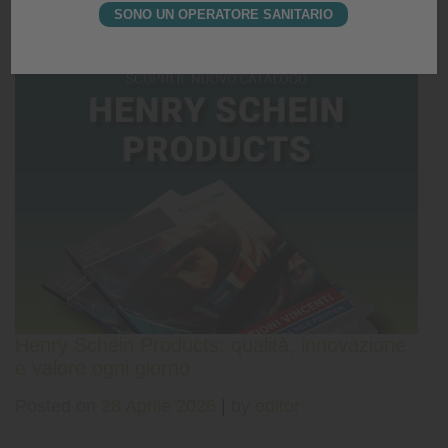
SONO UN OPERATORE SANITARIO
Posted in
Nessuna categoria
,
Offerte consumo
Henry Schein Products: qualità, innovazione
e valore ogni giorno
Posted on
28 Aprile 2026
|
by
editor