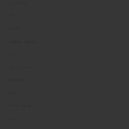
FKG – prodotti
Forni
Fresatori
Lampade e plafoniere
Laser
Linee in esclusiva
Microscopi
Mobili
Nessuna categoria
News