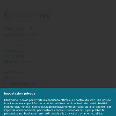
Dental Trey s.r.l.
p.iva 01306980408
Anestesia
Conservativa
Endodonzia
Igiene profilassi
Implantologia
Ortodonzia
Parodontologia chirurgia
Per tutto
Protesi
Radiologia
Sterilizzazione disinfezione