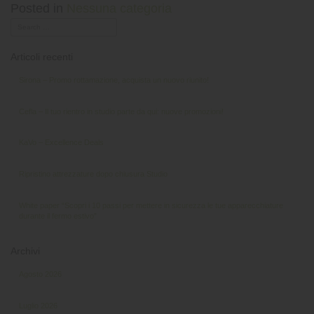
Posted in
Nessuna categoria
Articoli recenti
Sirona – Promo rottamazione, acquista un nuovo riunito!
Cefla – Il tuo rientro in studio parte da qui: nuove promozioni!
KaVo – Excellence Deals
Ripristino attrezzature dopo chiusura Studio
White paper “Scopri i 10 passi per mettere in sicurezza le tue apparecchiature
durante il fermo estivo”
Archivi
Agosto 2026
Luglio 2026