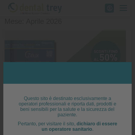
Skip
to
Mese: Aprile 2026
content
Questo sito è destinato esclusivamente a
operatori professionali e riporta dati, prodotti e
beni sensibili per la salute e la sicurezza del
paziente.
OFFERTE SPECIAL TREY LABORATORIO
Pertanto, per visitare il sito,
dichiaro di essere
un operatore sanitario
.
Posted on
30 Aprile 2026
|
by
editor