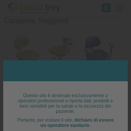
Skip
to
Categoria: Seggiolini
content
A-dec – NUOVI seggiolini per dentista e
assistente
Questo sito è destinato esclusivamente a
operatori professionali e riporta dati, prodotti e
Posted on
28 Dicembre 2019
|
by
Michele Marsigli
beni sensibili per la salute e la sicurezza del
paziente.
Un seggiolino confortevole e in grado di garantire
Pertanto, per visitare il sito,
dichiaro di essere
un operatore sanitario
.
una postura corretta