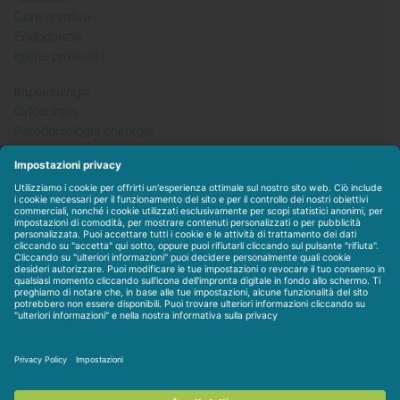
Conservativa
Endodonzia
Igiene profilassi
Implantologia
Ortodonzia
Parodontologia chirurgia
Per tutto
Protesi
Radiologia
Sterilizzazione disinfezione
Packet
WEBSTORE
LINEE IN ESCLUSIVA
CONTATTACI
Condizioni di vendita
-
Privacy & Cookie
-
Disclaimer
-
Dati