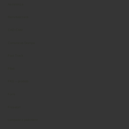
Assistenza
Biorivitalizzanti
CAD-CAM
Comunicati Stampa
Fast Track
Filiali
FKG – prodotti
Forni
Fresatori
Lampade e plafoniere