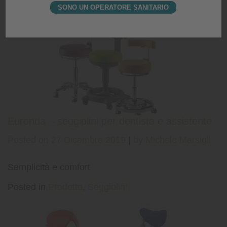
SONO UN OPERATORE SANITARIO
Posted in
Prodotto
,
Seggiolini
Euronda – seggiolini per dentista e assistente
Posted on
27 Dicembre 2019
|
by
Michele Marsigli
Semplicità e comfort
Posted in
Prodotto
,
Seggiolini