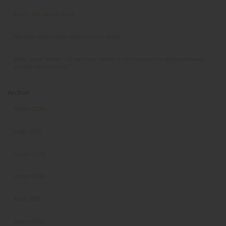
KaVo – Excellence Deals
Ripristino attrezzature dopo chiusura Studio
White paper “Scopri i 10 passi per mettere in sicurezza le tue apparecchiature
durante il fermo estivo”
Archivi
Agosto 2026
Luglio 2026
Giugno 2026
Maggio 2026
Aprile 2026
Marzo 2026