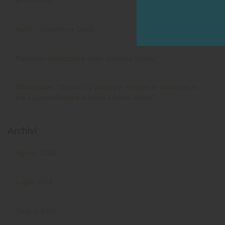
promozioni!
KaVo – Excellence Deals
Ripristino attrezzature dopo chiusura Studio
White paper “Scopri i 10 passi per mettere in sicurezza le
tue apparecchiature durante il fermo estivo”
Archivi
Agosto 2026
Luglio 2026
Giugno 2026