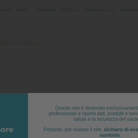
CORSI
SERVIZI
EQUIPMENT
ESTETICA
IMPLANTOLOGIA
SOFTWAR
odontoiatria”
Questo sito è destinato esclusivament
professionali e riporta dati, prodotti e beni
salute e la sicurezza del pazi
Pertanto, per visitare il sito,
dichiaro di es
sanitario
.