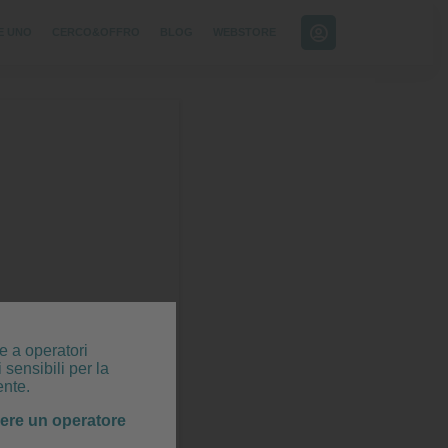
E UNO
CERCO&OFFRO
BLOG
WEBSTORE
e a operatori
 sensibili per la
ente.
sere un operatore