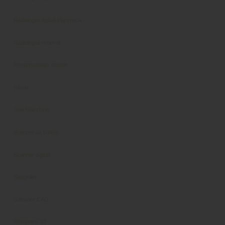
Radiologici digitali Planmeca
Radiologici endorali
Responsabilità sociale
Riuniti
Sala Macchine
Scanner da banco
Scanner digitali
Seggiolini
Software CAD
Stampanti 3D