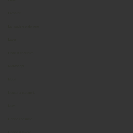
Fresatori
Lampade e plafoniere
Laser
Linee in esclusiva
Microscopi
Mobili
Nessuna categoria
News
Offerte consumo
Offerte di lavoro