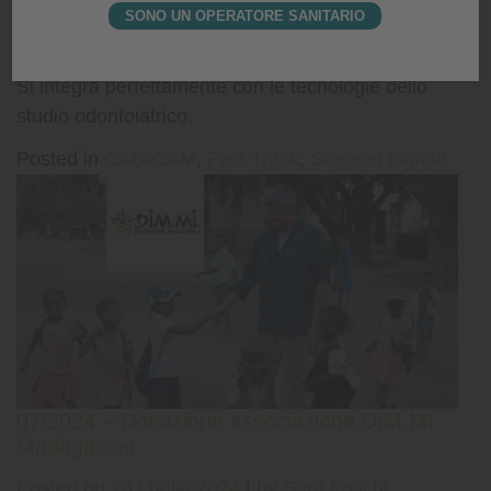
SONO UN OPERATORE SANITARIO
Posted on
29 Luglio 2024
|
by
editor
Si integra perfettamente con le tecnologie dello
studio odontoiatrico.
Posted in
CAD-CAM
,
Fast Track
,
Scanner digitali
07/2024 – Donazione associazione DIM.MI
Madagascar
Posted on
20 Luglio 2024
|
by
Sara Foschi