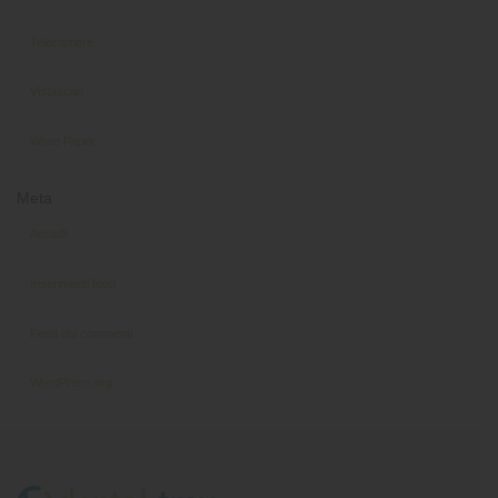
Telecamere
Vistascan
White Paper
Meta
Accedi
Inserimenti feed
Feed dei commenti
WordPress.org