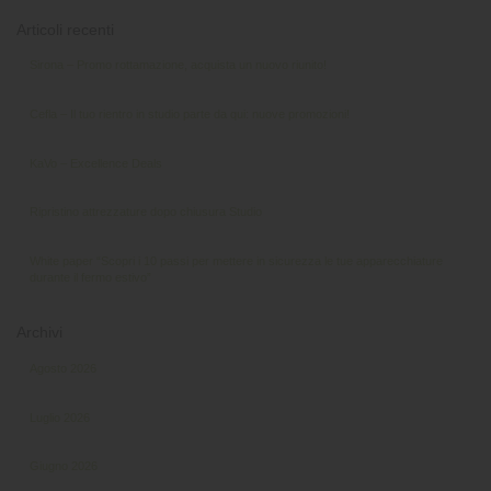
Articoli recenti
Sirona – Promo rottamazione, acquista un nuovo riunito!
Cefla – Il tuo rientro in studio parte da qui: nuove promozioni!
KaVo – Excellence Deals
Ripristino attrezzature dopo chiusura Studio
White paper “Scopri i 10 passi per mettere in sicurezza le tue apparecchiature
durante il fermo estivo”
Archivi
Agosto 2026
Luglio 2026
Giugno 2026