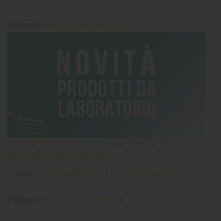
Posted in
Responsabilità sociale
Dental Trey estende la sua offerta ai
laboratori odontotecnici
Posted on
4 Luglio 2024
|
by
Sara Foschi
Posted in
Comunicati Stampa