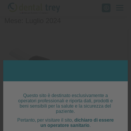
Skip
to
Mese: Luglio 2024
content
Questo sito è destinato esclusivamente a
operatori professionali e riporta dati, prodotti e
beni sensibili per la salute e la sicurezza del
paziente.
Pertanto, per visitare il sito,
dichiaro di essere
un operatore sanitario
.
Scanner digitali Newtom ViSIOScan