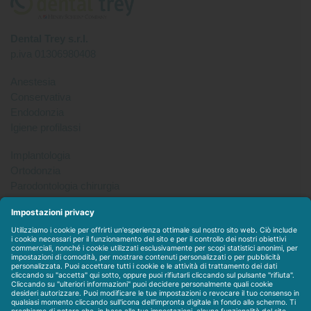
Dental Trey s.r.l.
p.iva 01306980408
Anestesia
Conservativa
Endodonzia
Igiene profilassi
Implantologia
Ortodonzia
Parodontologia chirurgia
Per tutto
Protesi
Radiologia
Sterilizzazione disinfezione
Packet
WEBSTORE