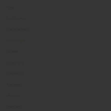
Riuniti
Sala Macchine
Scanner da banco
Scanner digitali
Seggiolini
Software CAD
Stampanti 3D
Telecamere
Vistascan
White Paper