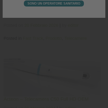
SONO UN OPERATORE SANITARIO
KaVo – DIAGNOcam™ Vision Full HD
Posted on
20 Febbraio 2026
|
by
editor
Posted in
Fast Track
,
Prodotto
,
Telecamere
Acteon – Telecamera C50 Full HD OEM