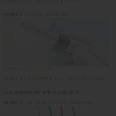
Posted on
31 Maggio 2024
|
by
editor
Posted in
Prodotto
,
Telecamere
DÜRR – VistaCam iX
Posted on
30 Dicembre 2019
|
by
Michele Marsigli
Una videocamera, infinite possibilità
Posted in
Fast Track
,
Prodotto
,
Telecamere