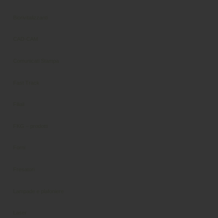
Biorivitalizzanti
CAD-CAM
Comunicati Stampa
Fast Track
Filiali
FKG – prodotti
Forni
Fresatori
Lampade e plafoniere
Laser