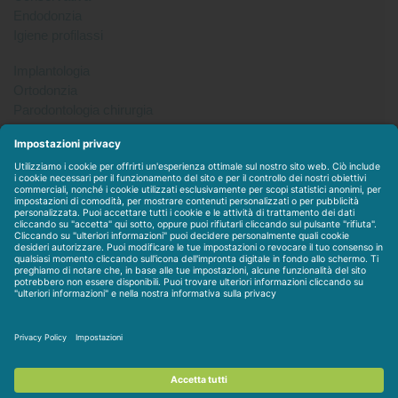
Endodonzia
Igiene profilassi
Implantologia
Ortodonzia
Parodontologia chirurgia
Per tutto
Protesi
Radiologia
Sterilizzazione disinfezione
Packet
WEBSTORE
LINEE IN ESCLUSIVA
CONTATTACI
Condizioni di vendita
-
Privacy & Cookie
-
Disclaimer
-
Dati
societari
-
Contratto personalizzato
-
Assistenza / Contatti