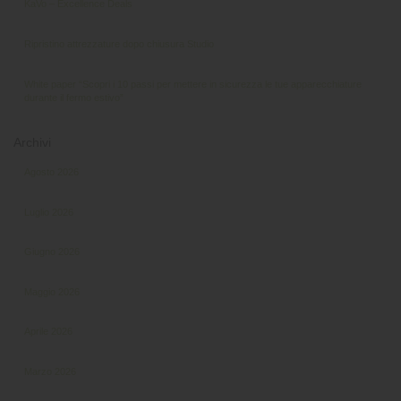
KaVo – Excellence Deals
Ripristino attrezzature dopo chiusura Studio
White paper “Scopri i 10 passi per mettere in sicurezza le tue apparecchiature
durante il fermo estivo”
Archivi
Agosto 2026
Luglio 2026
Giugno 2026
Maggio 2026
Aprile 2026
Marzo 2026