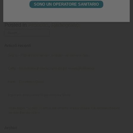
SONO UN OPERATORE SANITARIO
DigiPort G, il nuovo radiografico portatile
Posted in
Prodotto
,
Radiografici
Articoli recenti
Sirona – Promo rottamazione, acquista un nuovo riunito!
Cefla – Il tuo rientro in studio parte da qui: nuove promozioni!
KaVo – Excellence Deals
Ripristino attrezzature dopo chiusura Studio
White paper “Scopri i 10 passi per mettere in sicurezza le tue apparecchiature
durante il fermo estivo”
Archivi