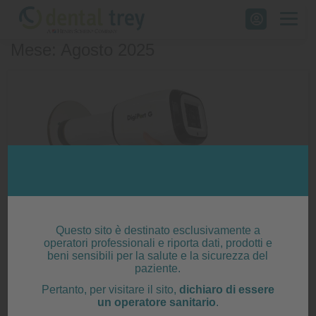
Skip
to
Mese: Agosto 2025
content
Questo sito è destinato esclusivamente a
operatori professionali e riporta dati, prodotti e
beni sensibili per la salute e la sicurezza del
paziente.
New Life Radiology DigiPort G
Pertanto, per visitare il sito,
dichiaro di essere
un operatore sanitario
.
Posted on
7 Agosto 2025
|
by
editor