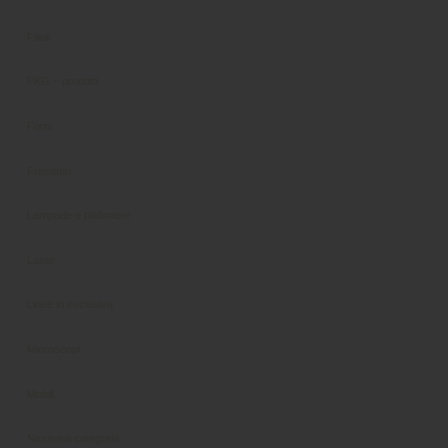
Filiali
FKG – prodotti
Forni
Fresatori
Lampade e plafoniere
Laser
Linee in esclusiva
Microscopi
Mobili
Nessuna categoria