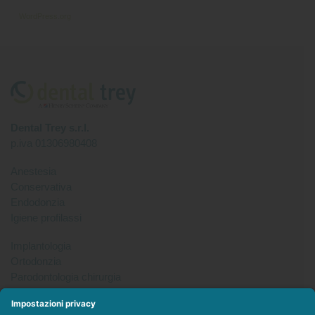
WordPress.org
Dental Trey s.r.l.
p.iva 01306980408
Anestesia
Conservativa
Endodonzia
Igiene profilassi
Implantologia
Ortodonzia
Parodontologia chirurgia
Per tutto