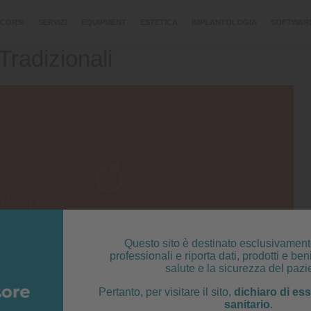
CORSI
SERVIZI
EQUIPMENT
ESTETICA
IMPLANTOLOGIA
SOFTWAR
Tradizionali
Questo sito è destinato esclusivament
professionali e riporta dati, prodotti e beni
salute e la sicurezza del pazi
Pertanto, per visitare il sito,
dichiaro di es
sanitario
.