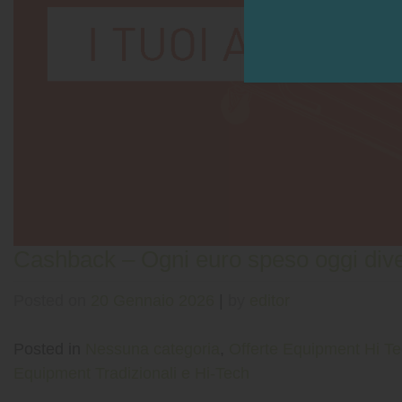
Cashback – Ogni euro speso oggi dive
Posted on
20 Gennaio 2026
|
by
editor
Posted in
Nessuna categoria
,
Offerte Equipment Hi T
Equipment Tradizionali e Hi-Tech