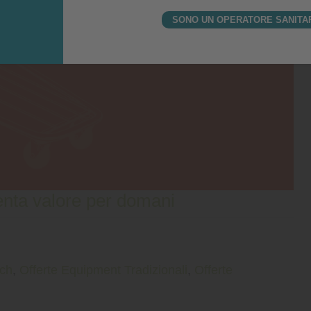
SONO UN OPERATORE SANITA
nta valore per domani
ech
,
Offerte Equipment Tradizionali
,
Offerte