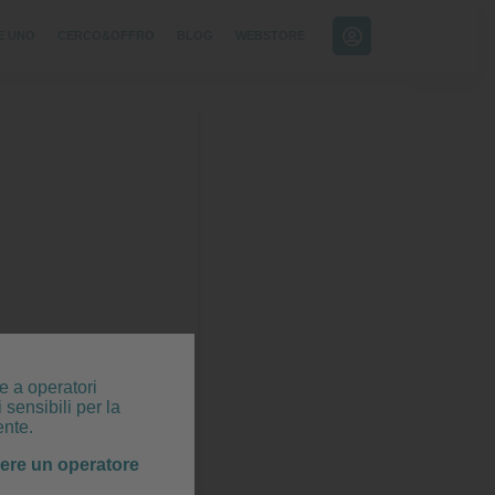
E UNO
CERCO&OFFRO
BLOG
WEBSTORE
e a operatori
 sensibili per la
ente.
sere un operatore