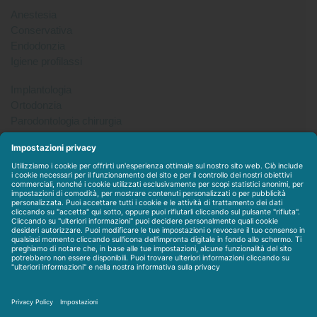
Anestesia
Conservativa
Endodonzia
Igiene profilassi
Implantologia
Ortodonzia
Parodontologia chirurgia
Per tutto
Protesi
Radiologia
Sterilizzazione disinfezione
Packet
WEBSTORE
LINEE IN ESCLUSIVA
CONTATTACI