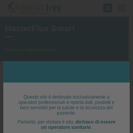
Skip
to
content
MasterFlux Smart
Dental Trey
>
MasterFlux Smart
Questo sito è destinato esclusivamente a
operatori professionali e riporta dati, prodotti e
beni sensibili per la salute e la sicurezza del
paziente.
Pertanto, per visitare il sito,
dichiaro di essere
un operatore sanitario
.