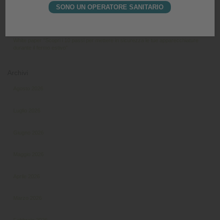
SONO UN OPERATORE SANITARIO
Ripristino attrezzature dopo chiusura Studio
White paper “Scopri i 10 passi per mettere in sicurezza le tue apparecchiature
durante il fermo estivo”
Archivi
Agosto 2026
Luglio 2026
Giugno 2026
Maggio 2026
Aprile 2026
Marzo 2026