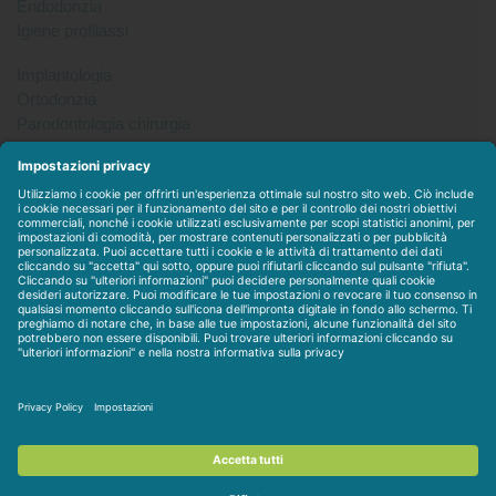
Endodonzia
Igiene profilassi
Implantologia
Ortodonzia
Parodontologia chirurgia
Per tutto
Protesi
Radiologia
Sterilizzazione disinfezione
Packet
WEBSTORE
LINEE IN ESCLUSIVA
CONTATTACI
Condizioni di vendita
-
Privacy & Cookie
-
Disclaimer
-
Dati
societari
-
Contratto personalizzato
-
Assistenza / Contatti