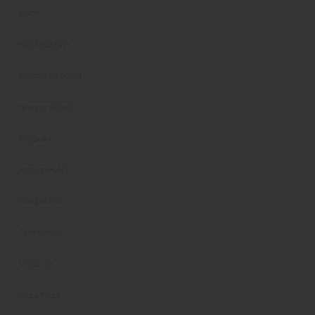
Riuniti
Sala Macchine
Scanner da banco
Scanner digitali
Seggiolini
Software CAD
Stampanti 3D
Telecamere
Vistascan
White Paper