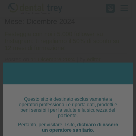
Skip
to
Mese: Dicembre 2024
content
Festeggia con noi i 5.000 follower su
Instagram: ti regaliamo il 50% di sconto su
12 mesi di formazione!
Posted on
11 Dicembre 2024
|
by
editor
Posted in
Nessuna categoria
Articoli recenti
Questo sito è destinato esclusivamente a
operatori professionali e riporta dati, prodotti e
Sirona – Promo rottamazione, acquista un nuovo riunito!
beni sensibili per la salute e la sicurezza del
paziente.
Cefla – Il tuo rientro in studio parte da qui: nuove promozioni!
Pertanto, per visitare il sito,
dichiaro di essere
un operatore sanitario
.
KaVo – Excellence Deals