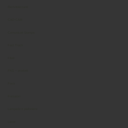
Biorivitalizzanti
CAD-CAM
Comunicati Stampa
Fast Track
Filiali
FKG – prodotti
Forni
Fresatori
Lampade e plafoniere
Laser