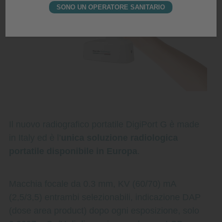
SONO UN OPERATORE SANITARIO
Il nuovo radiografico portatile DigiPort G è made
in Italy ed è l’
unica soluzione radiologica
portatile disponibile in Europa
.
Macchia focale da 0.3 mm, KV (60/70) mA
(2,5/3,5) entrambi selezionabili, indicazione DAP
(dose area product) dopo ogni esposizione, solo