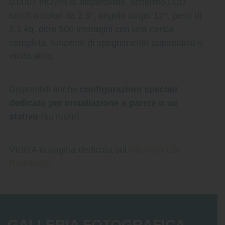
0.0007 mGy/H di dispersione, schermo LCD
touch a colori da 2,8″, angolo target 12°, peso di
2.1 kg, oltre 500 immagini con una carica
completa, funzione di spegnimento automatico e
molto altro.
Disponibili anche
configurazioni speciali
dedicate per installazione a parete o su
stativo
(su ruote).
VISITA la pagina dedicata sul
sito New Life
Radiology
.
GALLERIA FOTOGRAFICA