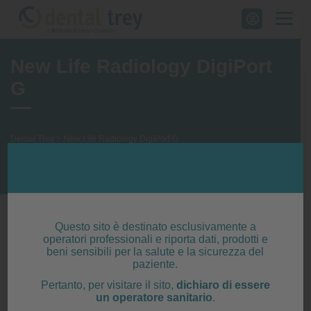
Skip
to
content
New Life Radiology DigiPort
G
Dental Trey
>
New Life Radiology DigiPort G
DigiPort G, il nuovo radiografico portatile
Questo sito è destinato esclusivamente a
operatori professionali e riporta dati, prodotti e
beni sensibili per la salute e la sicurezza del
paziente.
Pertanto, per visitare il sito,
dichiaro di essere
un operatore sanitario
.