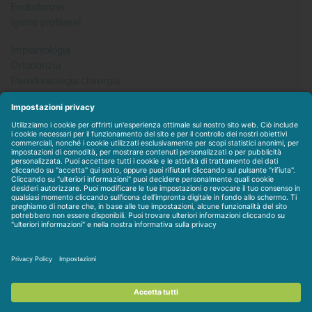
Endodonzia
Igiene profilassi
Implantologia
Ortodonzia
Parodontologia chirurgia
Per tutto
Protesi
Radiologia
Sterilizzazione disinfezione
Packet
WEBSTORE
LINEE IN ESCLUSIVA
CONTATTACI
Condizioni di vendita
-
Privacy & Cookie
-
Disclaimer
-
Dati
societari
-
Contratto personalizzato
-
Assistenza / Contatti