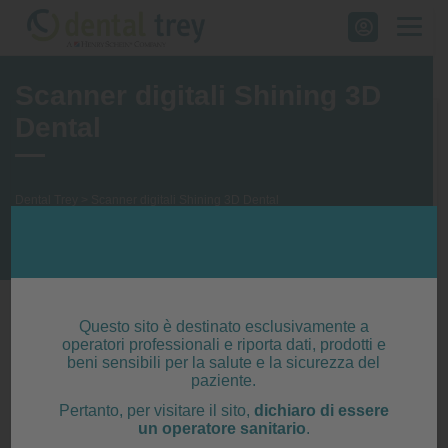
Skip
to
content
Scanner digitali Shining 3D
Dental
Dental Trey
>
Scanner digitali Shining 3D Dental
Digital Dentistry Solutions
Questo sito è destinato esclusivamente a
operatori professionali e riporta dati, prodotti e
beni sensibili per la salute e la sicurezza del
paziente.
Pertanto, per visitare il sito,
dichiaro di essere
un operatore sanitario
.