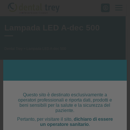
Skip
to
content
Lampada LED A-dec 500
Dental Trey
>
Lampada LED A-dec 500
Questo sito è destinato esclusivamente a
operatori professionali e riporta dati, prodotti e
beni sensibili per la salute e la sicurezza del
paziente.
Pertanto, per visitare il sito,
dichiaro di essere
un operatore sanitario
.