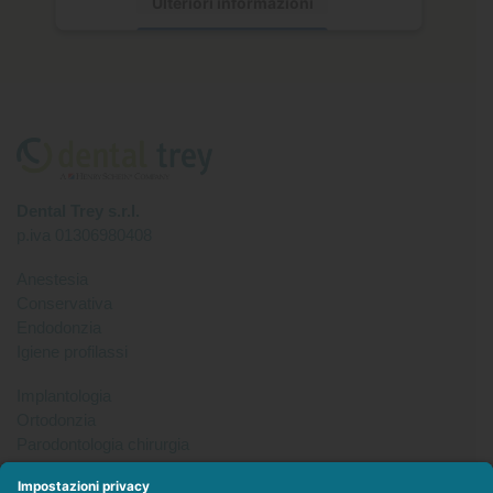
Ulteriori informazioni
Accetta
Dental Trey s.r.l.
p.iva 01306980408
Anestesia
Conservativa
Endodonzia
Igiene profilassi
Implantologia
Ortodonzia
Parodontologia chirurgia
Per tutto