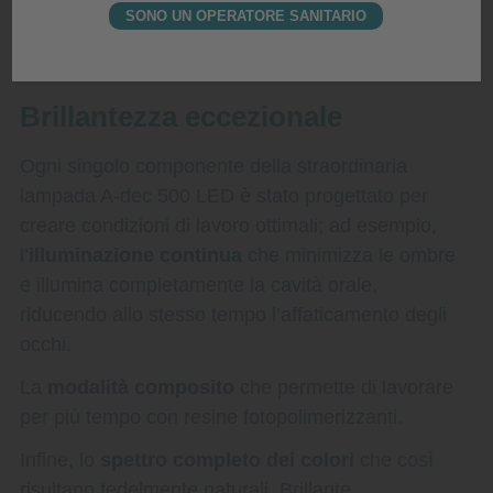
SONO UN OPERATORE SANITARIO
Brillantezza eccezionale
Ogni singolo componente della straordinaria
lampada A-dec 500 LED è stato progettato per
creare condizioni di lavoro ottimali; ad esempio,
l’
illuminazione continua
che minimizza le ombre
e illumina completamente la cavità orale,
riducendo allo stesso tempo l’affaticamento degli
occhi.
La
modalità composito
che permette di lavorare
per più tempo con resine fotopolimerizzanti.
Infine, lo
spettro completo dei colori
che così
risultano fedelmente naturali. Brillante.