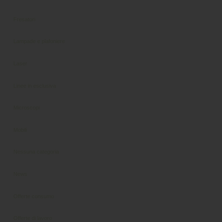
Fresatori
Lampade e plafoniere
Laser
Linee in esclusiva
Microscopi
Mobili
Nessuna categoria
News
Offerte consumo
Offerte di lavoro