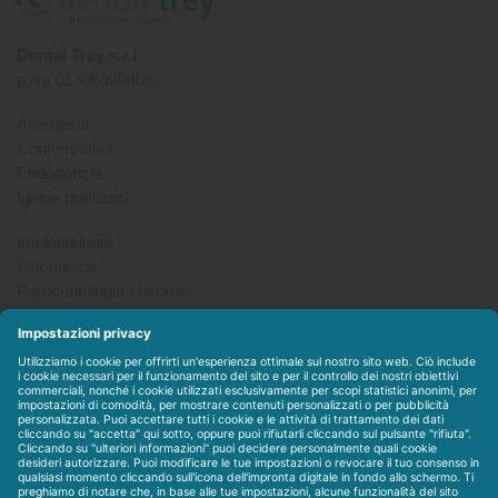
Dental Trey s.r.l.
p.iva 01306980408
Anestesia
Conservativa
Endodonzia
Igiene profilassi
Implantologia
Ortodonzia
Parodontologia chirurgia
Per tutto
Protesi
Radiologia
Sterilizzazione disinfezione
Packet
WEBSTORE