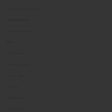
Radiologici digitali Planmeca
Radiologici endorali
Responsabilità sociale
Riuniti
Sala Macchine
Scanner da banco
Scanner digitali
Seggiolini
Software CAD
Stampanti 3D