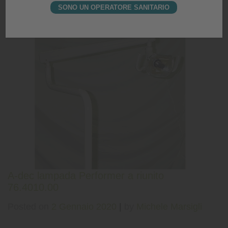
SONO UN OPERATORE SANITARIO
Posted in
Offerte ESPO A-dec
,
Prodotto
A-dec lampada Performer a riunito
76.4010.00
Posted on
2 Gennaio 2020
|
by
Michele Marsigli