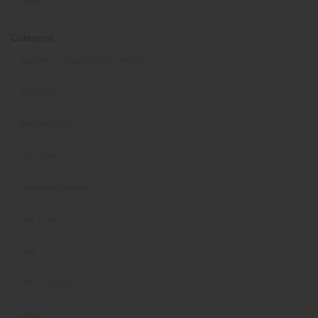
Luglio 2017
Categorie
Aspiratori e compressori per fresatori
Assistenza
Biorivitalizzanti
CAD-CAM
Comunicati Stampa
Fast Track
Filiali
FKG – prodotti
Forni