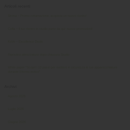
Articoli recenti
Sirona – Promo rottamazione, acquista un nuovo riunito!
Cefla – Il tuo rientro in studio parte da qui: nuove promozioni!
KaVo – Excellence Deals
Ripristino attrezzature dopo chiusura Studio
White paper “Scopri i 10 passi per mettere in sicurezza le tue apparecchiature
durante il fermo estivo”
Archivi
Agosto 2026
Luglio 2026
Giugno 2026