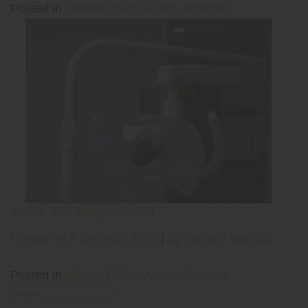
Posted in
Offerte ESPO A-dec
,
Prodotto
A-dec 300 lampada 371
Posted on
2 Gennaio 2020
|
by
Michele Marsigli
Posted in
Offerte ESPO A-dec
,
Prodotto