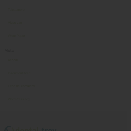
Telecamere
Vistascan
White Paper
Meta
Accedi
Inserimenti feed
Feed dei commenti
WordPress.org