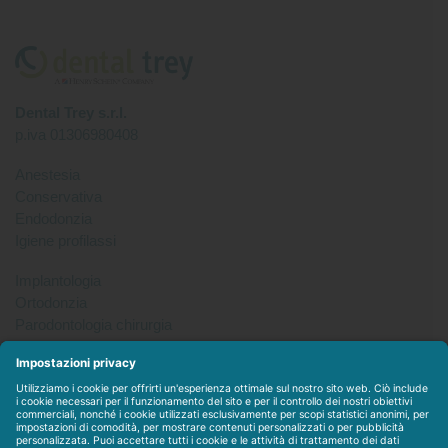
Dental Trey s.r.l.
p.iva 01306980408
Anestesia
Conservativa
Endodonzia
Igiene profilassi
Implantologia
Ortodonzia
Parodontologia chirurgia
Per tutto
Protesi
Radiologia
Sterilizzazione disinfezione