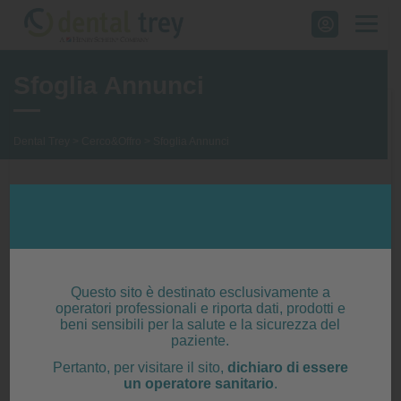
Skip
to
content
Sfoglia Annunci
Dental Trey
>
Cerco&Offro
>
Sfoglia Annunci
Questa è la bacheca con gli annunci,
prodotti, attività inerenti all’odontoiatria
visibile anche dagli utenti non registrati. Solo
Questo sito è destinato esclusivamente a
operatori professionali e riporta dati, prodotti e
l'utente registrato può inserire annunci. Segui
beni sensibili per la salute e la sicurezza del
paziente.
la semplice procedura di inserimento
Pertanto, per visitare il sito,
dichiaro di essere
cliccando su "Aggiungi annuncio". Nel caso
un operatore sanitario
.
un utente fosse interessato all'annuncio,