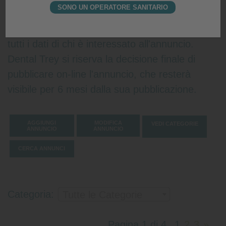
SONO UN OPERATORE SANITARIO
arriverà all'inserzionista una e-mail da
web@dentaltrey.it, in cui verranno indicati
tutti i dati di chi è interessato all'annuncio.
Dental Trey si riserva la decisione finale di
pubblicare on-line l'annuncio, che resterà
visibile per 6 mesi dalla sua pubblicazione.
AGGIUNGI
MODIFICA
VEDI CATEGORIE
ANNUNCIO
ANNUNCIO
CERCA ANNUNCI
Categoria:
Tutte le Categorie
Pagina 1 di 4
1
2
3
»