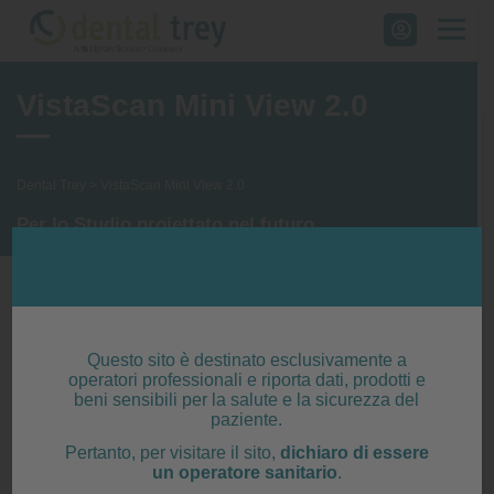
Skip
to
content
VistaScan Mini View 2.0
Dental Trey
>
VistaScan Mini View 2.0
Per lo Studio proiettato nel futuro
Questo sito è destinato esclusivamente a
operatori professionali e riporta dati, prodotti e
beni sensibili per la salute e la sicurezza del
paziente.
Pertanto, per visitare il sito,
dichiaro di essere
un operatore sanitario
.