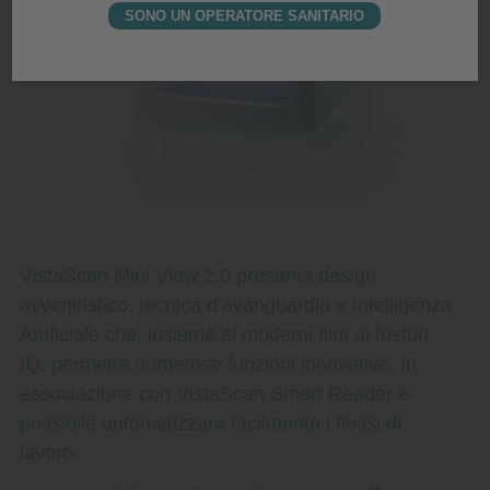
SONO UN OPERATORE SANITARIO
VistaScan Mini View 2.0 presenta design
avveniristico, tecnica d’avanguardia e
Intelligenza
Artificiale
che,
insieme ai
moderni film ai fosfori
IQ
,
permette numerose funzioni innovative. In
associazione con VistaScan Smart Reader è
possibile automatizzare facilmente i flussi di
lavoro.