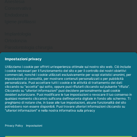
Anestesia
Conservativa
Endodonzia
Igiene profilassi
Implantologia
Ortodonzia
Parodontologia chirurgia
Per tutto
Protesi
Radiologia
Sterilizzazione disinfezione
Packet
WEBSTORE
LINEE IN ESCLUSIVA
CONTATTACI
Condizioni di vendita
-
Privacy & Cookie
-
Disclaimer
-
Dati