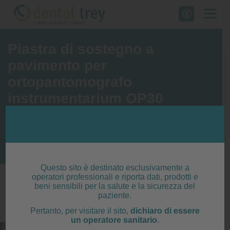
Skip
to
content
Piastra di sostegno a
pavimento per
ortopantomografo
instrumentarium OP30
Dental Trey
>
Piastra di sostegno a pavimento per ortopantomografo
instrumentarium OP30
Questo sito è destinato esclusivamente a
operatori professionali e riporta dati, prodotti e
€ 1500,00
beni sensibili per la salute e la sicurezza del
paziente.
Pertanto, per visitare il sito,
dichiaro di essere
un operatore sanitario
.