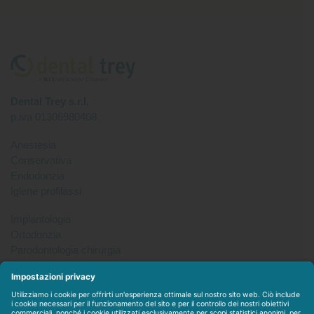
Dental Trey s.r.l.
p.iva 01306980408
Anestesia
Conservativa
Endodonzia
Igiene profilassi
Implantologia
Ortodonzia
Parodontologia chirurgia
Per tutto
Protesi
Radiologia