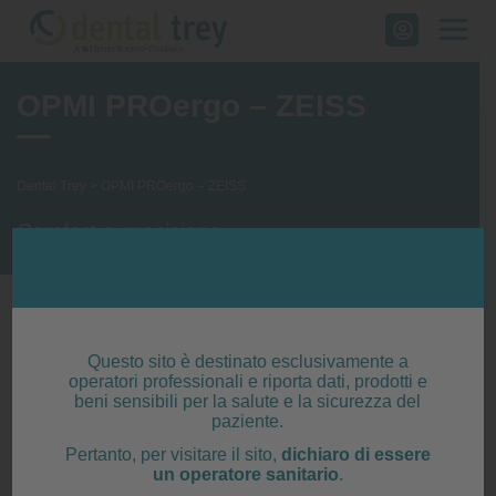
Skip
to
content
OPMI PROergo – ZEISS
Dental Trey
>
OPMI PROergo – ZEISS
Comfort e precisione
Questo sito è destinato esclusivamente a
operatori professionali e riporta dati, prodotti e
beni sensibili per la salute e la sicurezza del
paziente.
Pertanto, per visitare il sito,
dichiaro di essere
un operatore sanitario
.