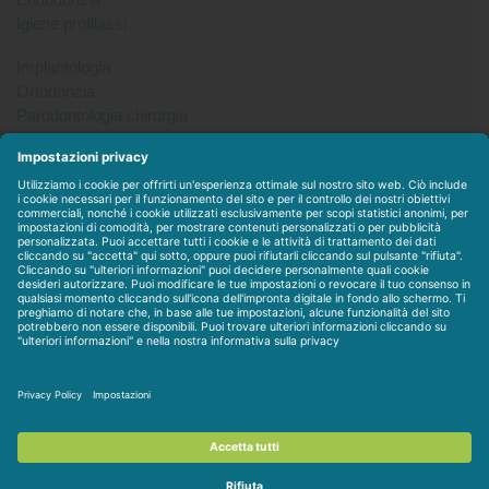
Igiene profilassi
Implantologia
Ortodonzia
Parodontologia chirurgia
Per tutto
Protesi
Radiologia
Sterilizzazione disinfezione
Packet
WEBSTORE
LINEE IN ESCLUSIVA
CONTATTACI
Condizioni di vendita
-
Privacy & Cookie
-
Disclaimer
-
Dati
societari
-
Contratto personalizzato
-
Assistenza / Contatti