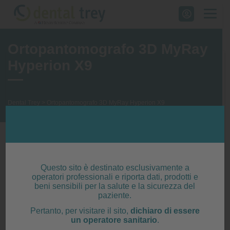
Skip
to
content
Ortopantomografo 3D MyRay
Hyperion X9
Dental Trey
>
Ortopantomografo 3D MyRay Hyperion X9
€ 9.900,00
Questo sito è destinato esclusivamente a
operatori professionali e riporta dati, prodotti e
beni sensibili per la salute e la sicurezza del
paziente.
Pertanto, per visitare il sito,
dichiaro di essere
un operatore sanitario
.