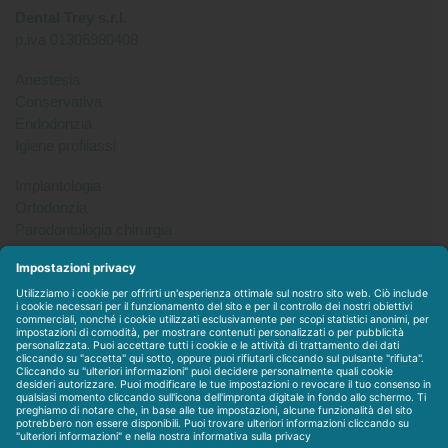
Dental Trey s.r.l.
p.iva 01306980408
Anestesia
Conservativa
Endodonzia
Igiene profilassi
Implantologia
Ortodonzia
Parodontologia chirurgia
Per tutto
Protesi
Radiologia
Sterilizzazione disinfezione
Packet
WEBSTORE
LINEE IN ESCLUSIVA