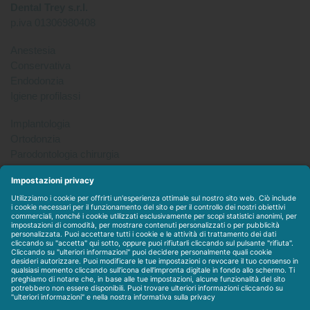
Dental Trey s.r.l.
p.iva 01306980408
Anestesia
Conservativa
Endodonzia
Igiene profilassi
Implantologia
Ortodonzia
Parodontologia chirurgia
Per tutto
Protesi
Radiologia
Sterilizzazione disinfezione
Packet
WEBSTORE
LINEE IN ESCLUSIVA