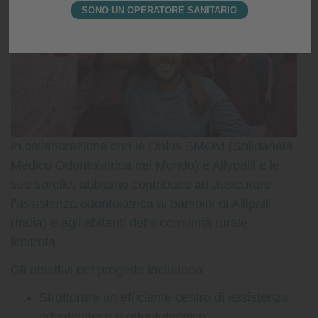
SONO UN OPERATORE SANITARIO
In collaborazione con le Onlus SMOM (Solidarietà
Medico Odontoiatrica nel Mondo) e Allypalli e le
sue sorelle, abbiamo contribuito ad assicurare
l’assistenza odontoiatrica ai bambini di Allipalli
(India) e agli abitanti della comunità rurale
limitrofa.
Gli obiettivi del progetto includono:
Strutturare un efficiente centro di assistenza
odontoiatrico e odontotecnico