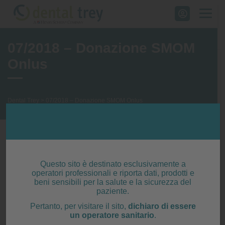
Skip
to
content
07/2018 – Donazione SMOM
Onlus
Dental Trey
>
07/2018 – Donazione SMOM Onlus
Questo sito è destinato esclusivamente a
operatori professionali e riporta dati, prodotti e
beni sensibili per la salute e la sicurezza del
paziente.
Pertanto, per visitare il sito,
dichiaro di essere
un operatore sanitario
.