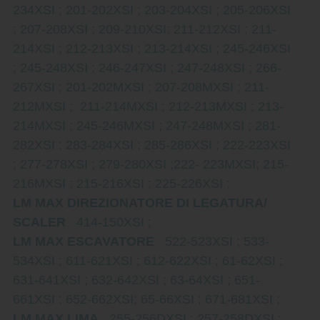
234XSI ; 201-202XSI ; 203-204XSI ; 205-206XSI
; 207-208XSI ; 209-210XSI; 211-212XSI ; 211-
214XSI ; 212-213XSI ; 213-214XSI ; 245-246XSI
; 245-248XSI ; 246-247XSI ; 247-248XSI ; 266-
267XSI ; 201-202MXSI ; 207-208MXSI ; 211-
212MXSI ; 211-214MXSI ; 212-213MXSI ; 213-
214MXSI ; 245-246MXSI ; 247-248MXSI ; 281-
282XSI ; 283-284XSI ; 285-286XSI ; 222-223XSI
; 277-278XSI ; 279-280XSI ;222- 223MXSI; 215-
216MXSI ; 215-216XSI ; 225-226XSI ;
LM MAX DIREZIONATORE DI LEGATURA/
SCALER
414-150XSI ;
LM MAX ESCAVATORE
522-523XSI ; 533-
534XSI ; 611-621XSI ; 612-622XSI ; 61-62XSI ;
631-641XSI ; 632-642XSI ; 63-64XSI ; 651-
661XSI ; 652-662XSI; 65-66XSI ; 671-681XSI ;
LM MAX LIMA
255-256DXSI ; 257-258DXSI ;