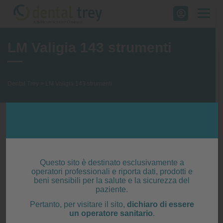
Skip
to
content
LM Valigia 143 strumenti
Dental Trey
>
LM Valigia 143 strumenti
€ 1.490,00
Questo sito è destinato esclusivamente a
operatori professionali e riporta dati, prodotti e
beni sensibili per la salute e la sicurezza del
paziente.
Pertanto, per visitare il sito,
dichiaro di essere
un operatore sanitario
.