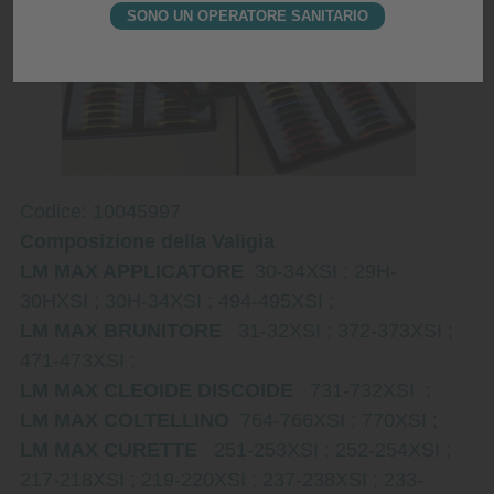
SONO UN OPERATORE SANITARIO
Codice: 10045997
Composizione della Valigia
LM MAX APPLICATORE
30-34XSI ; 29H-
30HXSI ; 30H-34XSI ; 494-495XSI ;
LM MAX BRUNITORE
31-32XSI ; 372-373XSI ;
471-473XSI ;
LM MAX CLEOIDE DISCOIDE
731-732XSI ;
LM MAX COLTELLINO
764-766XSI ; 770XSI ;
LM MAX CURETTE
251-253XSI ; 252-254XSI ;
217-218XSI ; 219-220XSI ; 237-238XSI ; 233-