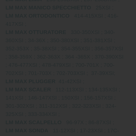
LM MAX MANICO SPECCHIETTO
25XSI ;
LM MAX ORTODONTICO
414-415XSI ; 416-
417XSI ;
LM MAX OTTURATORE
330-350XSI ; 340-
360XSI ; 34-36X ; 350-380XSI ; 351-381XSI ;
352-353X ; 35-38XSI ; 354-355XSI ; 356-357XSI
; 358-359X ; 362-363X ; 364 -365X ; 370-390XSI
; 476-477XSI ; 478-479XSI ; 700-701X ; 700-
702XSI ; 701-703X ; 702-703XSI ; 37-39XSI;
LM MAX PLUGGER
41-42XSI ;
LM MAX SCALER
112-113XSI ; 134-135XSI ;
141XSI ; 146-147XSI ; 150XSI ; 156-157XSI ;
301-302XSI ; 311-312XSI ; 322-323XSI ; 324-
325XSI ; 333-334XSI ;
LM MAX SCALPELLO
96-97X ; 86-87XSI ;
LM MAX SONDA
11-12XSI ; 17-23XSI ; 17C-