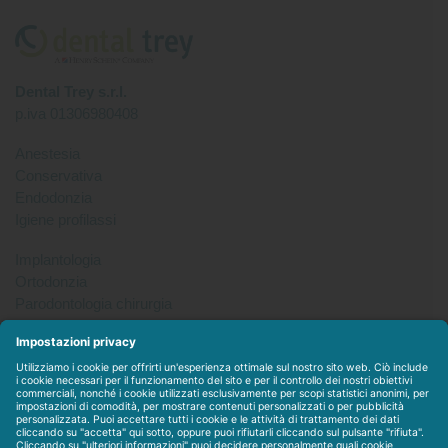
Dental Trey s.r.l.
p.iva 01306980408
Anestesia
Conservativa
Endodonzia
Igiene profilassi
Implantologia
Ortodonzia
Parodontologia chirurgia
Per tutto
Protesi
Radiologia
Sterilizzazione disinfezione
Packet