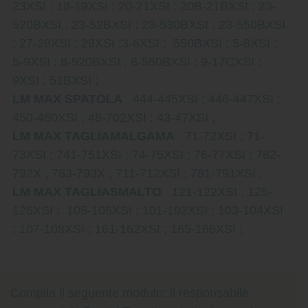
23XSI ; 18-19XSI ; 20-21XSI ; 20B-21BXSI ; 23-
520BXSI ; 23-52BXSI ; 23-530BXSI ; 23-550BXSI
; 27-28XSI ; 29XSI ;3-6XSI ; 550BXSI ; 5-8XSI ;
5-9XSI ; 8-520BXSI ; 8-550BXSI ; 9-17CXSI ;
9XSI ; 51BXSI ;
LM MAX SPATOLA
444-445XSI ; 446-447XSI ;
450-460XSI ; 48-702XSI ; 43-47XSI ;
LM MAX TAGLIAMALGAMA
71-72XSI ; 71-
73XSI ; 741-751XSI ; 74-75XSI ; 76-77XSI ; 782-
792X ; 783-793X ; 711-712XSI ; 781-791XSI ;
LM MAX TAGLIASMALTO
121-122XSI ; 125-
126XSI ; 105-106XSI ; 101-102XSI ; 103-104XSI
; 107-108XSI ; 161-162XSI ; 165-166XSI ;
Compila il seguente modulo: il responsabile