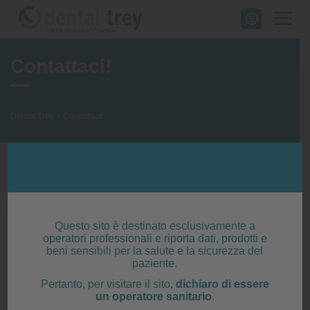
Skip
to
content
Contattaci!
Dental Trey
>
Contattaci!
NUMERO VERDE WEB: 800 751003
Questo sito è destinato esclusivamente a
Compila il form per richiedere qualunque
operatori professionali e riporta dati, prodotti e
beni sensibili per la salute e la sicurezza del
informazione
paziente.
Pertanto, per visitare il sito,
dichiaro di essere
un operatore sanitario
.