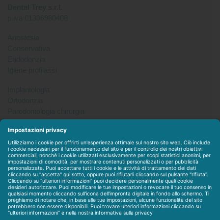
Dental Trey s.r.l.
p.iva 01306980408
Anestesia
Conservativa
Endodonzia
Igiene profilassi
Implantologia
Ortodonzia
Parodontologia chirurgia
Per tutto
Protesi
Radiologia
Sterilizzazione disinfezione
Packet
WEBSTORE
LINEE IN ESCLUSIVA